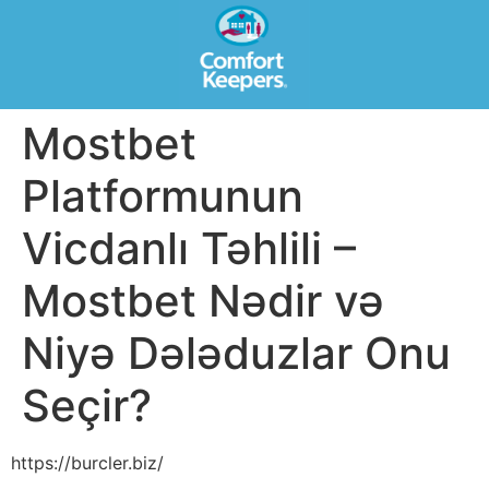
Mostbet
Platformunun
Vicdanlı Təhlili –
Mostbet Nədir və
Niyə Dələduzlar Onu
Seçir?
https://burcler.biz/