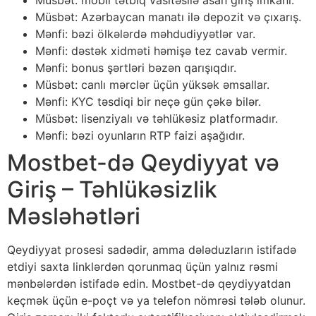
Müsbət: Azərbaycan manatı ilə depozit və çıxarış.
Mənfi: bəzi ölkələrdə məhdudiyyətlər var.
Mənfi: dəstək xidməti həmişə tez cavab vermir.
Mənfi: bonus şərtləri bəzən qarışıqdır.
Müsbət: canlı mərclər üçün yüksək əmsallar.
Mənfi: KYC təsdiqi bir neçə gün çəkə bilər.
Müsbət: lisenziyalı və təhlükəsiz platformadır.
Mənfi: bəzi oyunların RTP faizi aşağıdır.
Mostbet-də Qeydiyyat və
Giriş – Təhlükəsizlik
Məsləhətləri
Qeydiyyat prosesi sadədir, amma dələduzların istifadə
etdiyi saxta linklərdən qorunmaq üçün yalnız rəsmi
mənbələrdən istifadə edin. Mostbet-də qeydiyyatdan
keçmək üçün e-poçt və ya telefon nömrəsi tələb olunur.