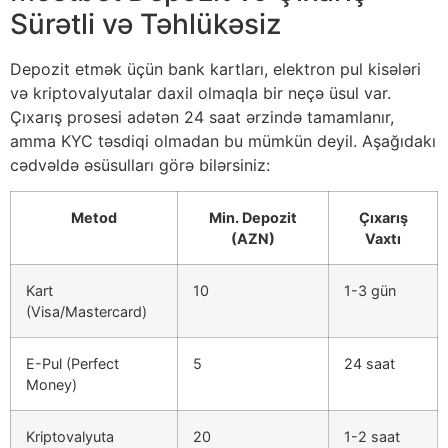
Sürətli və Təhlükəsiz
Depozit etmək üçün bank kartları, elektron pul kisələri
və kriptovalyutalar daxil olmaqla bir neçə üsul var.
Çıxarış prosesi adətən 24 saat ərzində tamamlanır,
amma KYC təsdiqi olmadan bu mümkün deyil. Aşağıdakı
cədvəldə əsüsulları görə bilərsiniz:
Metod
Min. Depozit
Çıxarış
(AZN)
Vaxtı
Kart
10
1-3 gün
(Visa/Mastercard)
E-Pul (Perfect
5
24 saat
Money)
Kriptovalyuta
20
1-2 saat