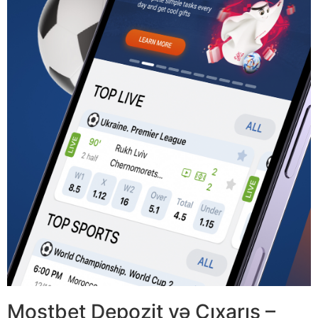
Mostbet Depozit və Çıxarış –