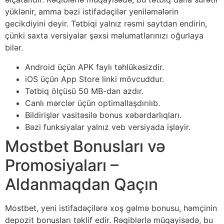
yüklənir, amma bəzi istifadəçilər yeniləmələrin
gecikdiyini deyir. Tətbiqi yalnız rəsmi saytdan endirin,
çünki saxta versiyalar şəxsi məlumatlarınızı oğurlaya
bilər.
Android üçün APK faylı təhlükəsizdir.
iOS üçün App Store linki mövcuddur.
Tətbiq ölçüsü 50 MB-dan azdır.
Canlı mərclər üçün optimallaşdırılıb.
Bildirişlər vasitəsilə bonus xəbərdarlıqları.
Bəzi funksiyalar yalnız veb versiyada işləyir.
Mostbet Bonusları və
Promosiyaları –
Aldanmaqdan Qaçın
Mostbet, yeni istifadəçilərə xoş gəlmə bonusu, həmçinin
depozit bonusları təklif edir. Rəqiblərlə müqayisədə, bu