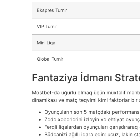
Ekspres Turnir
VIP Turnir
Mini Liqa
Qlobal Turnir
Fantaziya İdmanı Strate
Mostbet-də uğurlu olmaq üçün müxtəlif mənbəl
dinamikası və matç təqvimi kimi faktorlar bi
Oyunçuların son 5 matçdakı performansın
Zədə xəbərlərini izləyin və ehtiyat oyunç
Fərqli liqalardan oyunçuları qarışdıraraq 
Büdcənizi ağıllı idarə edin: ucuz, lakin s