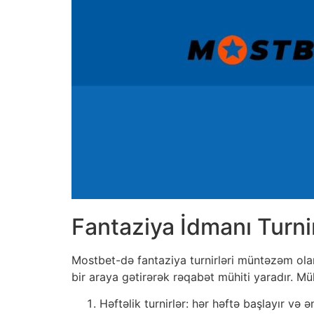
Fantaziya İdmanı Turni
Mostbet-də fantaziya turnirləri müntəzəm olara
bir araya gətirərək rəqabət mühiti yaradır. Mük
Həftəlik turnirlər: hər həftə başlayır və