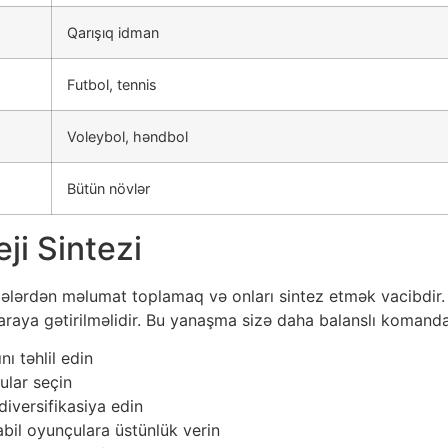
Qarışıq idman
Futbol, tennis
Voleybol, həndbol
Bütün növlər
ji Sintezi
ərdən məlumat toplamaq və onları sintez etmək vacibdir. O
r araya gətirilməlidir. Bu yanaşma sizə daha balanslı koman
ı təhlil edin
ular seçin
diversifikasiya edin
tabil oyunçulara üstünlük verin