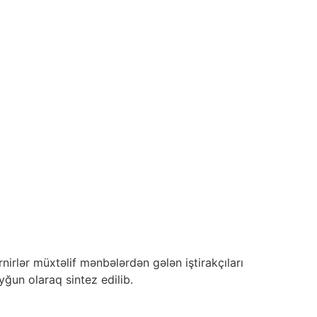
nirlər müxtəlif mənbələrdən gələn iştirakçıları
yğun olaraq sintez edilib.