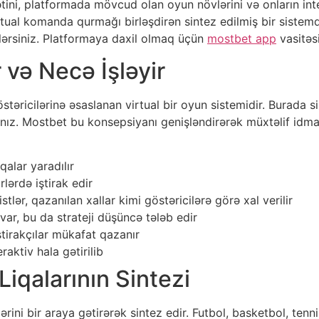
yətini, platformada mövcud olan oyun növlərini və onların in
virtual komanda qurmağı birləşdirən sintez edilmiş bir siste
ilərsiniz. Platformaya daxil olmaq üçün
mostbet app
vasitəs
 və Necə İşləyir
östəricilərinə əsaslanan virtual bir oyun sistemidir. Burada 
nız. Mostbet bu konsepsiyanı genişləndirərək müxtəlif idma
qalar yaradılır
rlərdə iştirak edir
tlər, qazanılan xallar kimi göstəricilərə görə xal verilir
r, bu da strateji düşüncə tələb edir
tirakçılar mükafat qazanır
aktiv hala gətirilib
iqalarının Sintezi
ərini bir araya gətirərək sintez edir. Futbol, basketbol, te