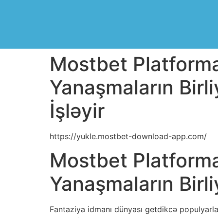
Mostbet Platforma
Yanaşmaların Birl
İşləyir
https://yukle.mostbet-download-app.com/
Mostbet Platforma
Yanaşmaların Birli
Fantaziya idmanı dünyası getdikcə populyarlaşı