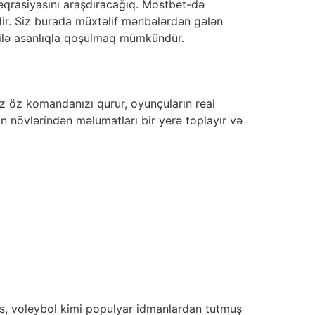
teqrasiyasını araşdıracağıq. Mostbet-də
mdir. Siz burada müxtəlif mənbələrdən gələn
ilə asanlıqla qoşulmaq mümkündür.
siz öz komandanızı qurur, oyunçuların real
n növlərindən məlumatları bir yerə toplayır və
nnis, voleybol kimi populyar idmanlardan tutmuş