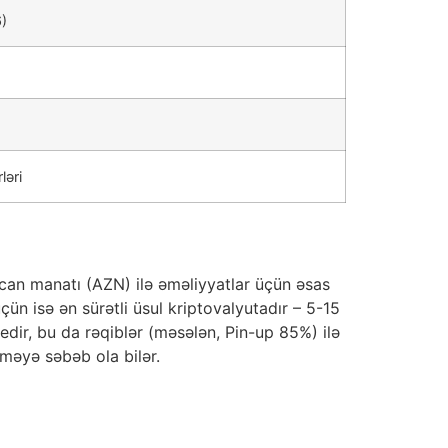
6)
ləri
ycan manatı (AZN) ilə əməliyyatlar üçün əsas
çün isə ən sürətli üsul kriptovalyutadır – 5-15
 edir, bu da rəqiblər (məsələn, Pin-up 85%) ilə
kməyə səbəb ola bilər.