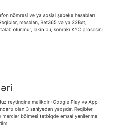
elefon nömrəsi və ya sosial şəbəkə hesabları
. Rəqiblər, məsələn, Bet365 və ya 22Bet,
 tələb olunmur, lakin bu, sonrakı KYC prosesini
əri
duz reytinqinə malikdir (Google Play və App
dartı olan 3 saniyədən yaxşıdır. Rəqiblər,
nlı mərclər bölməsi tətbiqdə əmsal yenilənmə
dim.