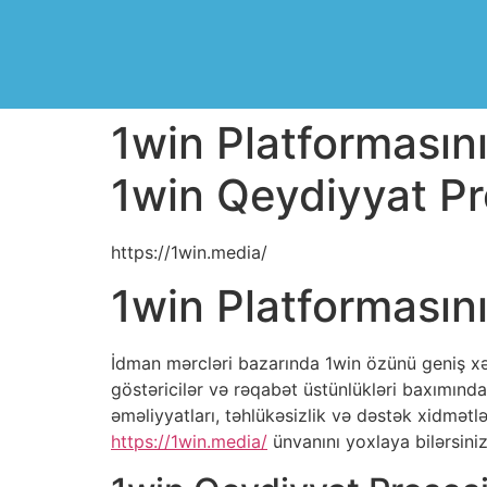
1win Platformasını
1win Qeydiyyat Pro
https://1win.media/
1win Platformasını
İdman mərcləri bazarında 1win özünü geniş xət
göstəricilər və rəqabət üstünlükləri baxımında
əməliyyatları, təhlükəsizlik və dəstək xidmət
https://1win.media/
ünvanını yoxlaya bilərsin