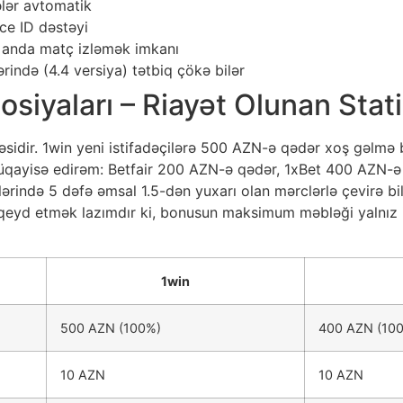
lər avtomatik
ce ID dəstəyi
ni anda matç izləmək imkanı
ində (4.4 versiya) tətbiq çökə bilər
siyaları – Riayət Olunan Stati
səsidir. 1win yeni istifadəçilərə 500 AZN-ə qədər xoş gəlmə b
qayisə edirəm: Betfair 200 AZN-ə qədər, 1xBet 400 AZN-ə q
lərində 5 dəfə əmsal 1.5-dən yuxarı olan mərclərlə çevirə bi
eyd etmək lazımdır ki, bonusun maksimum məbləği yalnız ilk
1win
500 AZN (100%)
400 AZN (10
10 AZN
10 AZN