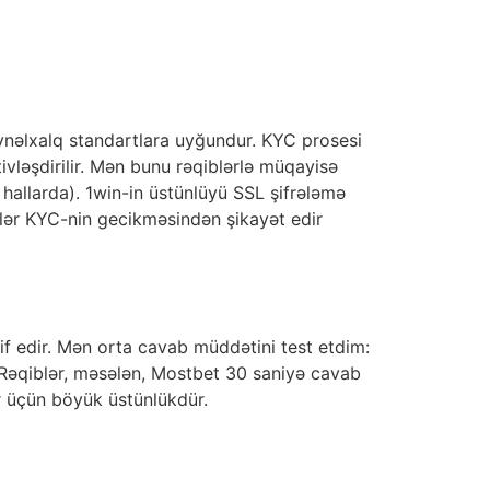
ynəlxalq standartlara uyğundur. KYC prosesi
tivləşdirilir. Mən bunu rəqiblərlə müqayisə
hallarda). 1win-in üstünlüyü SSL şifrələmə
çilər KYC-nin gecikməsindən şikayət edir
lif edir. Mən orta cavab müddətini test etdim:
 Rəqiblər, məsələn, Mostbet 30 saniyə cavab
lər üçün böyük üstünlükdür.