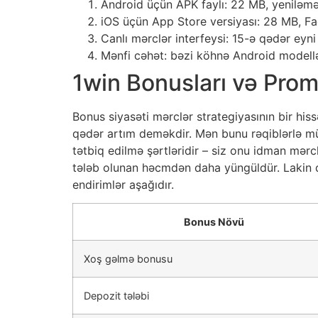
Android üçün APK faylı: 22 MB, yeniləmə
iOS üçün App Store versiyası: 28 MB, Fa
Canlı mərclər interfeysi: 15-ə qədər ey
Mənfi cəhət: bəzi köhnə Android modellər
1win Bonusları və Promo
Bonus siyasəti mərclər strategiyasının bir his
qədər artım deməkdir. Mən bunu rəqiblərlə mü
tətbiq edilmə şərtləridir – siz onu idman mərc
tələb olunan həcmdən daha yüngüldür. Lakin q
endirimlər aşağıdır.
Bonus Növü
Xoş gəlmə bonusu
Depozit tələbi