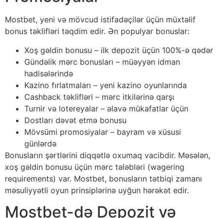
Mostbet, yeni və mövcud istifadəçilər üçün müxtəlif
bonus təklifləri təqdim edir. Ən populyar bonuslar:
Xoş gəldin bonusu – ilk depozit üçün 100%-ə qədər
Gündəlik mərc bonusları – müəyyən idman
hadisələrində
Kazino fırlatmaları – yeni kazino oyunlarında
Cashback təklifləri – mərc itkilərinə qarşı
Turnir və lotereyalar – əlavə mükafatlar üçün
Dostları dəvət etmə bonusu
Mövsümi promosiyalar – bayram və xüsusi
günlərdə
Bonusların şərtlərini diqqətlə oxumaq vacibdir. Məsələn,
xoş gəldin bonusu üçün mərc tələbləri (wagering
requirements) var. Mostbet, bonusların tətbiqi zamanı
məsuliyyətli oyun prinsiplərinə uyğun hərəkət edir.
Mostbet-də Depozit və