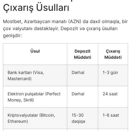
Çıxarış Üsulları
Mostbet, Azərbaycan manatı (AZN) da daxil olmaqla, bir
çox valyutanı dəstəkləyir. Depozit və çıxarış üsulları
genişdir:
Üsul
Depozit
Çıxarış
Müddəti
Müddəti
Bank kartları (Visa,
Dərhal
1-3 gün
Mastercard)
Elektron pulqabılar (Perfect
Dərhal
24 saat
Money, Skrill)
Kriptovalyutalar (Bitcoin,
15-30
1-6 saat
Ethereum)
dəqiqə