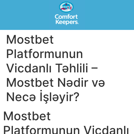
Mostbet
Platformunun
Vicdanlı Təhlili –
Mostbet Nədir və
Necə İşləyir?
Mostbet
Platformunun Vicdanlı