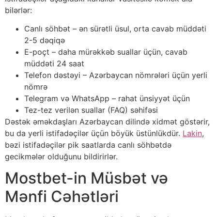
bilərlər:
Canlı söhbət – ən sürətli üsul, orta cavab müddəti
2-5 dəqiqə
E-poçt – daha mürəkkəb suallar üçün, cavab
müddəti 24 saat
Telefon dəstəyi – Azərbaycan nömrələri üçün yerli
nömrə
Telegram və WhatsApp – rahat ünsiyyət üçün
Tez-tez verilən suallar (FAQ) səhifəsi
Dəstək əməkdaşları Azərbaycan dilində xidmət göstərir,
bu da yerli istifadəçilər üçün böyük üstünlükdür.
Lakin
,
bəzi istifadəçilər pik saatlarda canlı söhbətdə
gecikmələr olduğunu bildirirlər.
Mostbet-in Müsbət və
Mənfi Cəhətləri