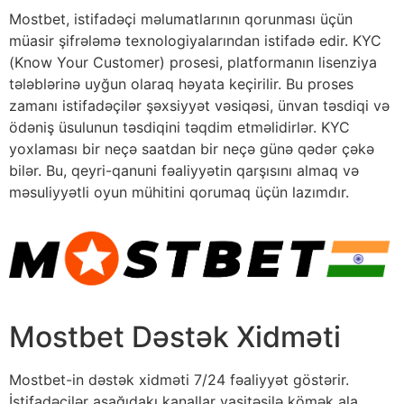
Mostbet, istifadəçi məlumatlarının qorunması üçün
müasir şifrələmə texnologiyalarından istifadə edir. KYC
(Know Your Customer) prosesi, platformanın lisenziya
tələblərinə uyğun olaraq həyata keçirilir. Bu proses
zamanı istifadəçilər şəxsiyyət vəsiqəsi, ünvan təsdiqi və
ödəniş üsulunun təsdiqini təqdim etməlidirlər. KYC
yoxlaması bir neçə saatdan bir neçə günə qədər çəkə
bilər. Bu, qeyri-qanuni fəaliyyətin qarşısını almaq və
məsuliyyətli oyun mühitini qorumaq üçün lazımdır.
Mostbet Dəstək Xidməti
Mostbet-in dəstək xidməti 7/24 fəaliyyət göstərir.
İstifadəçilər aşağıdakı kanallar vasitəsilə kömək ala