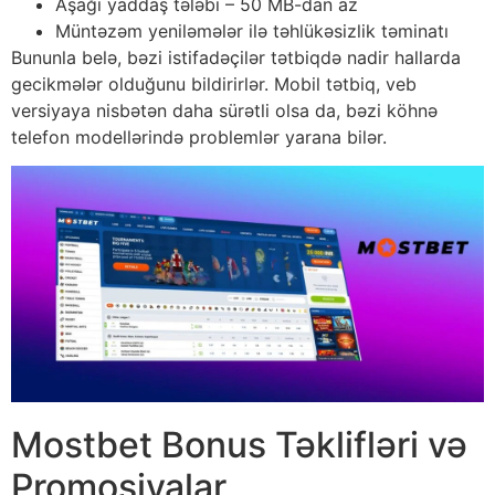
Aşağı yaddaş tələbi – 50 MB-dan az
Müntəzəm yeniləmələr ilə təhlükəsizlik təminatı
Bununla belə, bəzi istifadəçilər tətbiqdə nadir hallarda
gecikmələr olduğunu bildirirlər. Mobil tətbiq, veb
versiyaya nisbətən daha sürətli olsa da, bəzi köhnə
telefon modellərində problemlər yarana bilər.
Mostbet Bonus Təklifləri və
Promosiyalar